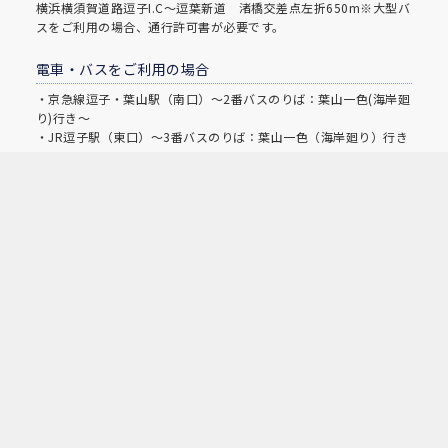
横浜横須賀道路逗子I.C～逗葉新道 渚橋交差点左折650m※大型バ
スをご利用の場合、通行許可書が必要です。
電車・バスをご利用の場合
・京急線逗子・葉山駅（南口）～2番バスのりば：葉山一色(海岸廻
り)行き～
・JR逗子駅（東口）～3番バスのりば：葉山一色（海岸廻り）行き
～
※両バスともに『葉山マリーナ』下車
マリーナガイド
買物・お食事
レンタルボート
クルージング
小型免許講習
ホーム
会社概要
採用情報