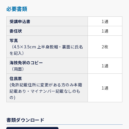
必要書類
受講申込書
1通
委任状
1通
写真
（4.5×3.5cm 上半身脱帽・裏面に氏名
2枚
を記入）
海技免状のコピー
1通
（両面）
住民票
(免許記載住所に変更がある方のみ本籍
1通
記載あり・マイナンバー記載なしのも
の)
書類ダウンロード