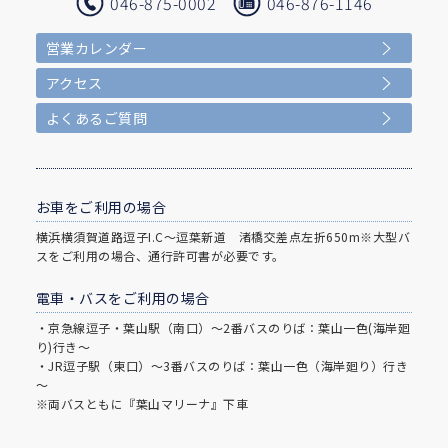
046-875-0002
046-876-1146
営業カレンダー
アクセス
よくあるご質問
お車をご利用の場合
横浜横須賀道路逗子I.C～逗葉新道 渚橋交差点左折650m※大型バ
スをご利用の場合、通行許可書が必要です。
電車・バスをご利用の場合
・京急線逗子・葉山駅（南口）～2番バスのりば：葉山一色(海岸廻
り)行き～
・JR逗子駅（東口）～3番バスのりば：葉山一色（海岸廻り）行き
～
※両バスともに『葉山マリーナ』下車