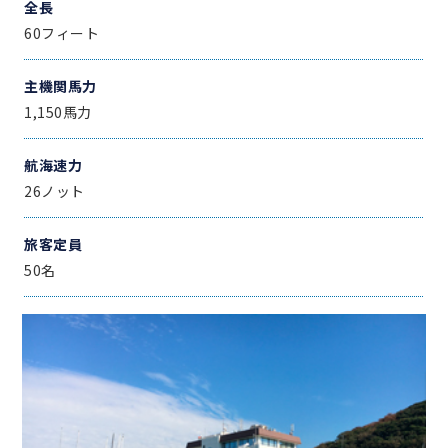
全長
60フィート
主機関馬力
1,150馬力
航海速力
26ノット
旅客定員
50名