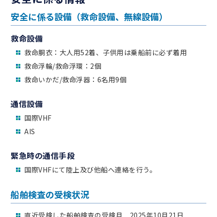
安全に係る設備（救命設備、無線設備）
救命設備
救命胴衣：大人用52着、子供用は乗船前に必ず着用
救命浮輪/救命浮環：2個
救命いかだ/救命浮器：6名用9個
通信設備
国際VHF
AIS
緊急時の通信手段
国際VHFにて陸上及び他船へ連絡を行う。
船舶検査の受検状況
直近受検した船舶検査の受検月 2025年10月21日