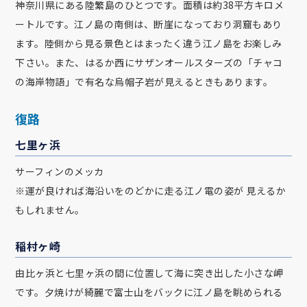
神奈川県にある陸繁島のひとつです。面積は約38平方キロメ
ートルです。江ノ島の南側は、断崖になっており洞窟もあり
ます。陸側から見る景色とはまったく違う江ノ島をお楽しみ
下さい。また、はるか西にサザンオールスターズの「チャコ
の海岸物語」で有名な烏帽子岩が見えるときもあります。
復路
七里ヶ浜
サーフィンのメッカ
※運が良ければ海沿いをのどかに走る江ノ電の姿が 見えるか
もしれません。
稲村ヶ崎
由比ヶ浜と七里ヶ浜の間に位置して海に突き出した小さな岬
です。夕焼けが綺麗で富士山をバックに江ノ島を眺められる