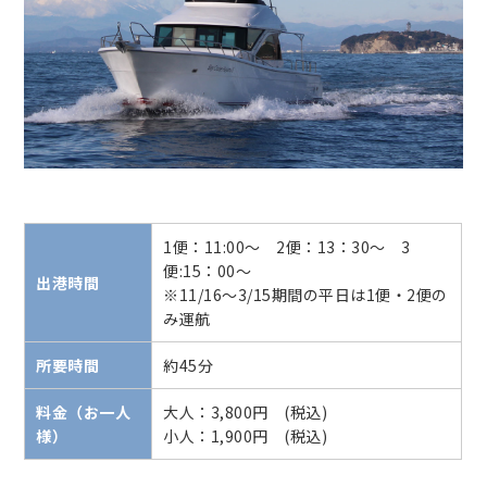
1便：11:00～ 2便：13：30～ 3
便:15：00～
出港時間
※11/16～3/15期間の平日は1便・2便の
み運航
所要時間
約45分
料金（お一人
大人：3,800円 (税込)
様）
小人：1,900円 (税込)