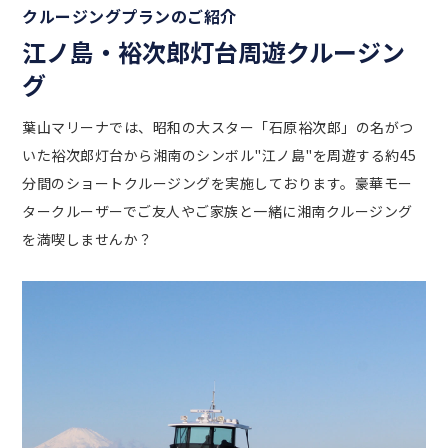
クルージングプランのご紹介
レンタルスペース
江ノ島・裕次郎灯台周遊クルージン
撮影・ロケーション
グ
葉山周辺の気象情報
葉山マリーナでは、昭和の大スター「石原裕次郎」の名がつ
いた裕次郎灯台から湘南のシンボル"江ノ島"を周遊する約45
ライブカメラ 風向・風速
分間のショートクルージングを実施しております。豪華モー
タークルーザーでご友人やご家族と一緒に湘南クルージング
ライブカメラ ハーバー
を満喫しませんか？
オーナー専用ログイン