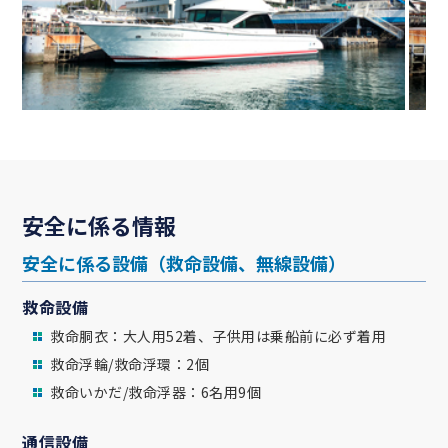
安全に係る情報
安全に係る設備（救命設備、無線設備）
救命設備
救命胴衣：大人用52着、子供用は乗船前に必ず着用
救命浮輪/救命浮環：2個
救命いかだ/救命浮器：6名用9個
通信設備