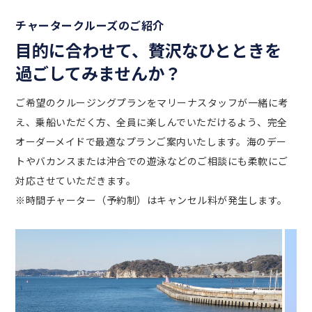
レンタルスペース
チャータークルーズのご紹介
目的に合わせて、贅沢なひとときを
撮影・ロケーション
過ごしてみませんか？
葉山周辺の気象情報
ご希望のクルージングプランをマリーナスタッフが一緒に考
ライブカメラ 風向・風速
え、乗船いただく方、全員に楽しんでいただけるよう、完全
オーダーメイドで最適なプランご案内いたします。海のデー
ライブカメラ ハーバー
トやバカンスまたは沖合での遊泳などのご相談にも柔軟にご
対応させていただきます。
オーナー専用ログイン
※時間チャーター（予約制）はキャンセル料が発生します。