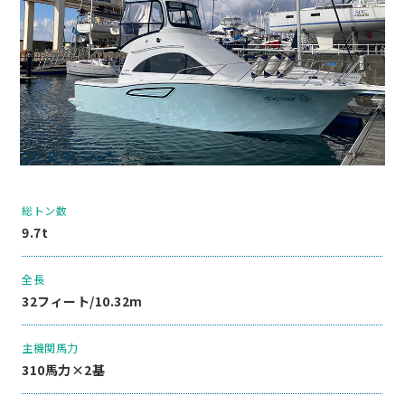
総トン数
9.7t
全長
32フィート/10.32m
主機関馬力
310馬力×2基