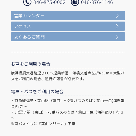
046-875-0002
046-876-1146
営業カレンダー
アクセス
よくあるご質問
お車をご利用の場合
横浜横須賀道路逗子I.C～逗葉新道 渚橋交差点左折650m※大型バ
スをご利用の場合、通行許可書が必要です。
電車・バスをご利用の場合
・京急線逗子・葉山駅（南口）～2番バスのりば：葉山一色(海岸廻
り)行き～
・JR逗子駅（東口）～3番バスのりば：葉山一色（海岸廻り）行き
～
※両バスともに『葉山マリーナ』下車