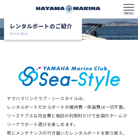
レンタルボートのご紹介
Rental Boat
マリーナガイド
フロアガイド
クルージング
レンタルボート
ヤマハマリンクラブ・シースタイルは、
レンタルボートだからボートの維持費・係留費は一切不要。
ボートライセンス
リーズナブルな月会費と毎回の利用料だけで全国のホームマ
リーナでボート遊びを楽しめます。
営業カレンダー
常にメンテナンスの行き届いたレンタルボートを取り揃え、