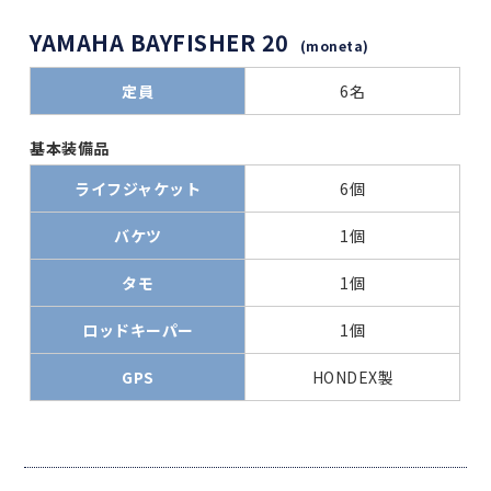
YAMAHA BAYFISHER 20
(moneta)
定員
6名
基本装備品
ライフジャケット
6個
バケツ
1個
タモ
1個
ロッドキーパー
1個
GPS
HONDEX製