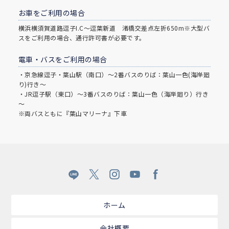
お車をご利用の場合
横浜横須賀道路逗子I.C～逗葉新道 渚橋交差点左折650m※大型バ
スをご利用の場合、通行許可書が必要です。
電車・バスをご利用の場合
・京急線逗子・葉山駅（南口）～2番バスのりば：葉山一色(海岸廻
り)行き～
・JR逗子駅（東口）～3番バスのりば：葉山一色（海岸廻り）行き
～
※両バスともに『葉山マリーナ』下車
ホーム
会社概要