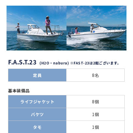
F.A.S.T.23
(H2O・nabura) ※FAST-23は2艇ございます。
定員
8名
基本装備品
ライフジャケット
8個
バケツ
1個
タモ
1個