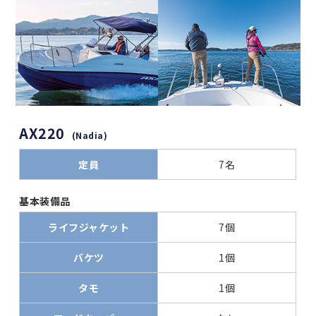
AX220
(Nadia)
定員
7名
基本装備品
ライフジャケット
7個
バケツ
1個
タモ
1個