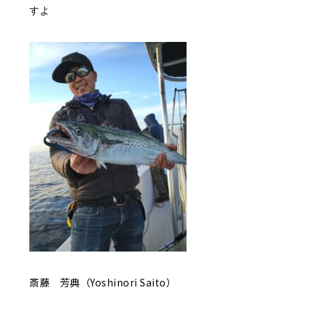
すよ
斎藤 芳典（Yoshinori Saito）