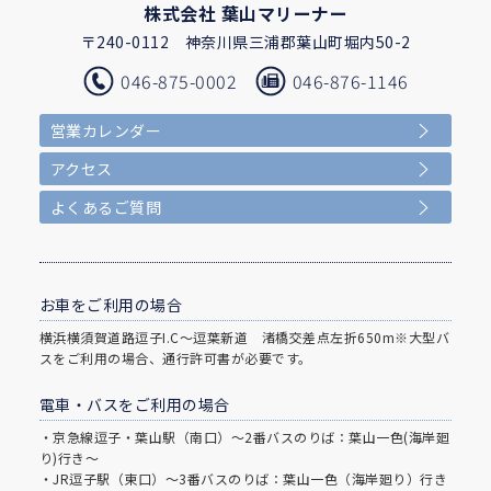
株式会社 葉山マリーナー
〒240-0112
神奈川県三浦郡葉山町堀内50-2
046-875-0002
046-876-1146
営業カレンダー
アクセス
よくあるご質問
お車をご利用の場合
横浜横須賀道路逗子I.C～逗葉新道 渚橋交差点左折650m※大型バ
スをご利用の場合、通行許可書が必要です。
電車・バスをご利用の場合
・京急線逗子・葉山駅（南口）～2番バスのりば：葉山一色(海岸廻
り)行き～
・JR逗子駅（東口）～3番バスのりば：葉山一色（海岸廻り）行き