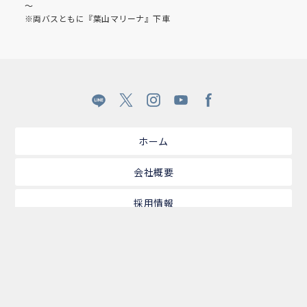
～
※両バスともに『葉山マリーナ』下車
ホーム
会社概要
採用情報
ソーシャルメディアポリシー
マリーナガイド
買物・お食事
レンタルボート
クルージング
小型免許講習
プライバシーポリシー
SDGs活動報告