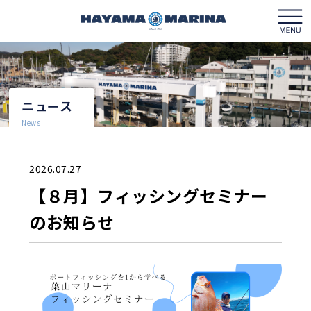
ニュース
マリーナガイド
News
フロアガイド
2026.07.27
クルージング
【８月】フィッシングセミナー
のお知らせ
レンタルボート
ボートライセンス
営業カレンダー